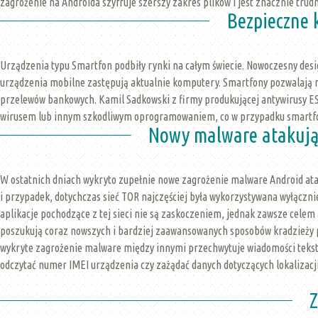
zagrożenie na Androida szyfruje szerszy zakres plików i jest znacznie trud
Bezpieczne 
Urządzenia typu Smartfon podbiły rynki na całym świecie. Nowoczesny desi
urządzenia mobilne zastępują aktualnie komputery. Smartfony pozwalają na
przelewów bankowych. Kamil Sadkowski z firmy produkującej antywirusy ES
wirusem lub innym szkodliwym oprogramowaniem, co w przypadku smartfo
Nowy malware atakują
W ostatnich dniach wykryto zupełnie nowe zagrożenie malware Android atak
i przypadek, dotychczas sieć TOR najczęściej była wykorzystywana wyłącz
aplikacje pochodzące z tej sieci nie są zaskoczeniem, jednak zawsze celem
poszukują coraz nowszych i bardziej zaawansowanych sposobów kradzieży 
wykryte zagrożenie malware między innymi przechwytuje wiadomości teksto
odczytać numer IMEI urządzenia czy zażądać danych dotyczących lokalizacj