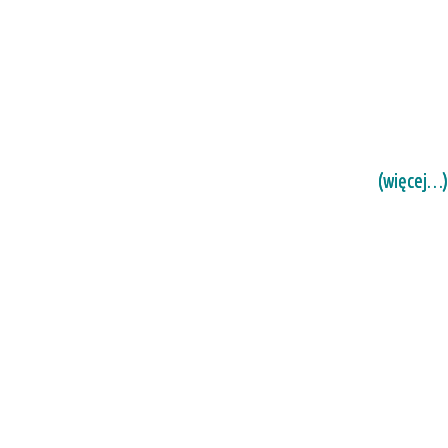
(więcej…)
(więcej…)