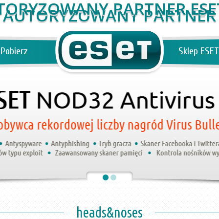
AUTORYZOWANY PARTNER
Pobierz
Sklep ESET
heads&noses