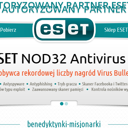
AUTORYZOWANY PARTNER
Pobierz
Sklep ESET
benedyktynki-misjonarki