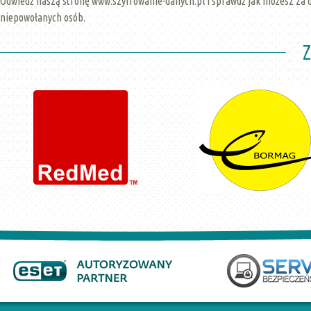
Odwiedź naszą stronę www.szyfrowanie-danych.pl i sprawdź jak możesz za 
niepowołanych osób.