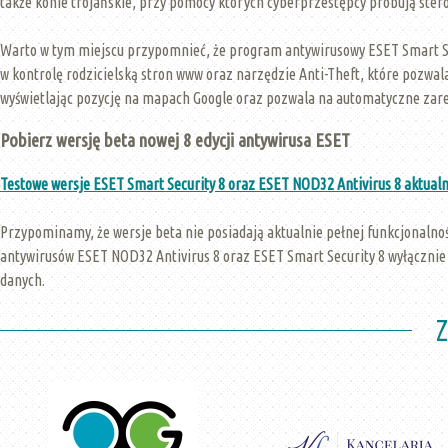
także konie trojańskie, przy pomocy których cyberprzestępcy próbują st
Warto w tym miejscu przypomnieć, że program antywirusowy ESET Smart Sec
w kontrolę rodzicielską stron www oraz narzędzie Anti-Theft, które pozwal
wyświetlając pozycję na mapach Google oraz pozwala na automatyczne zare
Pobierz wersję beta nowej 8 edycji antywirusa ESET
Testowe wersje ESET Smart Security 8 oraz ESET NOD32 Antivirus 8 aktualn
Przypominamy, że wersje beta nie posiadają aktualnie pełnej funkcjonalności
antywirusów ESET NOD32 Antivirus 8 oraz ESET Smart Security 8 wyłączni
danych.