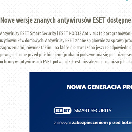
Nowe wersje znanych antywirusów ESET dostępne 
Antywirusy ESET Smart Security i ESET NOD32 Antivirus to oprogramowani
użytkowników domowych. Antywirusy ESET znane są głównie za sprawą prawi
zagrożeniami, również takimi, na które nie stworzono jeszcze odpowiedn
pewną ochronę przed phishingiem (próbami podszywania się pod różne ser
ochrony w antywirusach ESET potwierdził test niezależnej organizacji bad