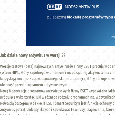
Jak działa nowy antywirus w wersji 8?
Wersje testowe (beta) najnowszych antywirusów firmy ESET pracują w oparci
system HIPS, który zapobiega włamaniom i niepożądanej aktywności na ch
korzystają również z zaawansowanego skanera pamięci, który blokuje nawe
obecność przed programem antywirusowym.
Nową 8 generację programów antywirusowych firmy ESET wyposażono takż
próbujące wykorzystać luki w różnego rodzaju programach np. w czytnikach 
Nowością dostępną w pakiecie ESET Smart Security 8 jest funkcja ochrony p
antywirus potrafi zidentyfikować i zablokować te wirusy i zagrożenia, któ