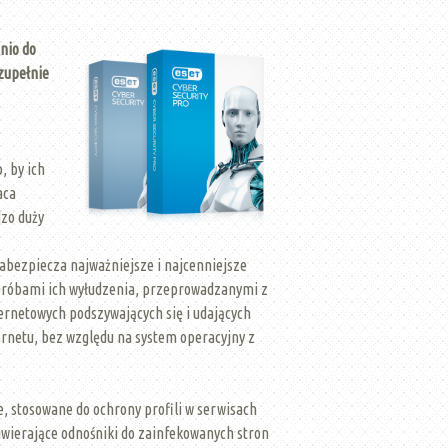
nio do
zupełnie
, by ich
aca
zo duży
abezpiecza najważniejsze i najcenniejsze
 próbami ich wyłudzenia, przeprowadzanymi z
ernetowych podszywających się i udających
ernetu, bez względu na system operacyjny z
 stosowane do ochrony profili w serwisach
awierające odnośniki do zainfekowanych stron