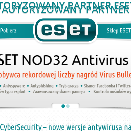
AUTORYZOWANY PARTNER
Pobierz
Sklep ESET
CyberSecurity – nowe wersje antywirusa 