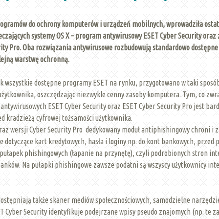
rogramów do ochrony komputerów i urządzeń mobilnych, wprowadziła ostat
eczających systemy OS X – program antywirusowy ESET Cyber Security oraz 
ity Pro. Oba rozwiązania antywirusowe rozbudowują standardowo dostępne
lejną warstwę ochronną.
ak wszystkie dostępne programy ESET na rynku, przygotowano w taki sposób
 użytkownika, oszczędzając niezwykle cenny zasoby komputera. Tym, co zwr
ntywirusowych ESET Cyber Security oraz ESET Cyber Security Pro jest bard
ed kradzieżą cyfrowej tożsamości użytkownika.
raz wersji Cyber Security Pro dedykowany moduł antiphishingowy chroni i z
 dotyczące kart kredytowych, hasła i loginy np. do kont bankowych, przed
ułapek phishingowych (łapanie na przynętę), czyli podrobionych stron int
banków. Na pułapki phishingowe zawsze podatni są wszyscy użytkownicy int
stępniają także skaner mediów społecznościowych, samodzielne narzędzie,
T Cyber Security identyfikuje podejrzane wpisy pseudo znajomych (np. te z