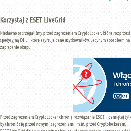
Korzystaj z ESET LiveGrid
Niedawno ostrzegaliśmy przed zagrożeniem CryptoLocker, które rozprzestr
spedycyjną DHL i które szyfruje dane użytkowników. Jedynym sposobem na o
zapłacenie okupu.
Przed zagrożeniem CryptoLocker chronią rozwiązania ESET – pamiętaj tylk
by chronić się przed nowymi zagrożeniami, m.in. przed Cryptolockerem.
ESET Live Grid działa w oparciu o chmurę i stanowi system wczesnego ostr