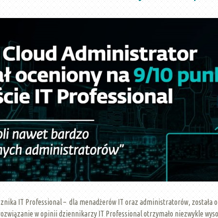
nika IT Professional – dla menadżerów IT oraz administratorów, została
rozwiązanie w opinii dziennikarzy IT Professional otrzymało niezwykle wys