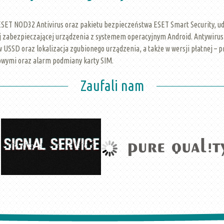
ET NOD32 Antivirus oraz pakietu bezpieczeństwa ESET Smart Security, udo
j zabezpieczającej urządzenia z systemem operacyjnym Android. Antywirus d
 USSD oraz lokalizacja zgubionego urządzenia, a także w wersji płatnej – p
owymi oraz alarm podmiany karty SIM.
Zaufali nam